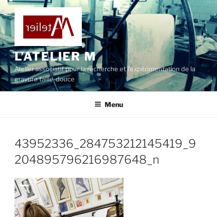
L’ATELIER M
Atelier associatif pour la recherche et l’expérimentation de la
gravure taille-douce
Menu
43952336_284753212145419_9
204895796216987648_n