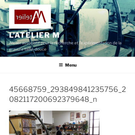
L’ATELIER M
Atelier associatif pour la recherche et l’expérimentation de la
gravure taille-douce
Menu
45668759_293849841235756_2
082117200692379648_n